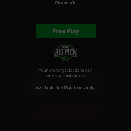
PA and VA.
Apuestas de Baloncesto
Apuestas de Esports
Apuestas La Liga
Apuestas Online
Apuestas en Vivo
Apuestas Champions League
Free Play
App Apuestas Deportivas
Blog Betway Insider
Crash Game
Patrocinadores oficiales de
Your winning selections can
earn you cash prizes.
Available for US patrons only.