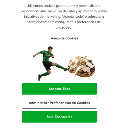
Utilizamos cookies para mejorar y personalizar tu
experiencia, analizar el uso del sitio y ayudar en nuestras
iniciativas de marketing. "Aceptar todo" o selecciona
"Administrar" para configurar tus preferencias de
privacidad.
Aviso de Cookies
Aceptar Todo
Administrar Preferencias de Cookies
Solo Esenciales
Copyright © 2019 Betway. Todos los derechos reservados.