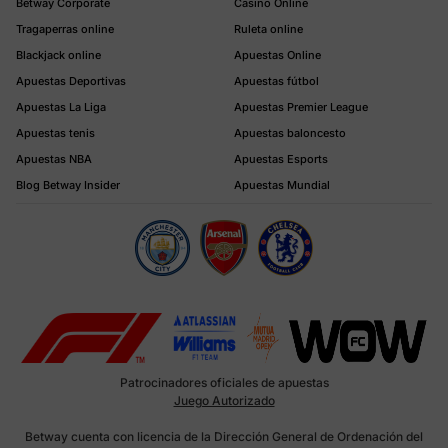
Betway Corporate
Casino Online
España, como es Betway
, con su
entorno seguro,
fiable y reconocido internacionalmente
.
Tragaperras online
Ruleta online
Blackjack online
¿Quién es Inspired Entertainment?
Apuestas Online
Apuestas Deportivas
Apuestas fútbol
Inspired es una
desarrolladora de juegos para
casinos en línea
que se caracteriza por su
búsqueda
Apuestas La Liga
Apuestas Premier League
de la excelencia en todos los productos
que lanza al
Apuestas tenis
Apuestas baloncesto
mercado. Pese a ser más
conocida por los slots
Apuestas NBA
Apuestas Esports
Inspired
, como los que se encuentran en el catálogo
Blog Betway Insider
de Betway, esta compañía también
Apuestas Mundial
ha ganado
popularidad
en otras áreas, como la del
casino Live
,
los juegos virtuales, las tragaperras físicas o los
formatos híbridos.
Con una
larga trayectoria en este mercado
,
Inspired
se encuentra en
más de una treintena de mercados
regulados
, con un estricto cumplimiento de la
legislación en todos los países y una gran valoración
de los usuarios, que destacan la
calidad técnica de
sus juegos
, la variedad y la frecuente actualización de
Patrocinadores oficiales de apuestas
su oferta y el original funcionamiento de sus
Juego Autorizado
productos, así como la
optimización de sus juegos de
Betway cuenta con licencia de la Dirección General de Ordenación del
casino para móvil
.