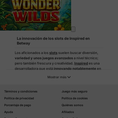
La innovación de los slots de Inspired en
Betway
Los aficionados a los
slots
suelen buscar diversión,
variedad y unos juegos avanzados
a nivel técnico;
pero también frescura y creatividad.
Inspired
es una
desarrolladora que está
innovando notablemente
en
el mundo del
casino online
, con
productos originales
Mostrar más
y formatos muy atractivos
.
Estas características de
las tragamonedas de
Términos y condiciones
Juego más seguro
Inspired
, junto con el cumplimiento de los estándares
legales, es lo que ha llevado a Betway a considerarlo
Política de privacidad
Política de cookies
uno de sus principales proveedores. La fantasía y el
Porcentaje de pago
Quiénes somos
saber hacer de una creadora puntera del mercado del
Ayuda
Afiliados
iGaming,
en una plataforma líder del online casino