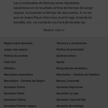
Las Combinadas de Betway serán liquidadas
basándose en el resultado al final del tiempo de juego
regular, incluyendo el tiempo de descuento. A no ser
que se especifique otra cosa, la prórroga, la tanda de
penaltis, etc. no contarán a la hora de liquidar las
apuestas.
Mostrar más
Si una de las selecciones incluidas en una Combinada
de Betway (ej.: Apuesta triple de fútbol) no tiene
Reglas sobre apuestas
Términos y condiciones
lugar/no participa, todas las apuestas en la Combinada
serán canceladas, a no ser que ya se conozca el
Juego más seguro
Política de privacidad
resultado.
Política de cookies
Quiénes somos
Cash Out
Con el fin de asegurar que el mayor número de
Ayuda
clientes posible se puedan beneficiar de esta
Afiliados
Búsqueda de resultados
característica, la apuesta máxima permitida puede ser
Resultados extendidos
Resultados - Carreras de Caballos
significativamente más pequeña en comparación con
Resultados - Carreras de Galgos
Betway Corporate
las ofrecidas regularmente.
Apuestas Online
Apuestas Deportivas
Las cuotas de las Combinadas de Betway están
Apuestas fútbol
Apuestas La Liga
sujetas a cambios.
Apuestas Clásico
Apuestas Copa del Rey
A no ser que se especifique otra cosa, las reglas
Apuestas Premier League
Apuestas Bundesliga
sobre apuestas deportivas se aplicarán a las